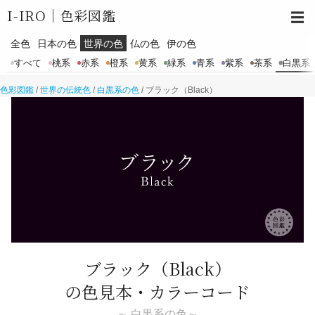
I-IRO｜
色彩図鑑
☰
全色
日本の色
世界の色
仏の色
伊の色
すべて
桃系
赤系
橙系
黄系
緑系
青系
紫系
茶系
白黒系
色彩図鑑
/
世界の伝統色
/
白黒系の色
/
ブラック（Black）
ブラック
（Black）
の色見本・カラーコード
～ 白黒系の色～