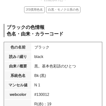
JIS慣用色名
白黒・モノクロ系の色
ブラックの色情報
色名・由来・カラーコード
色の名前
ブラック
読み / 綴り
black
由来 / 概要
黒。基本色彩語のひとつ
系統色名
Bk (黒)
マンセル値
N 1
webcolor
#130012
R(赤)：19