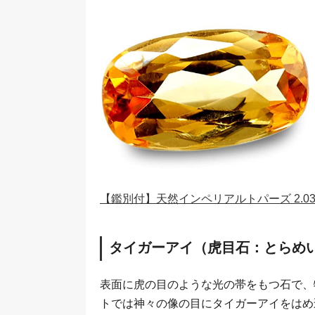
【鑑別付】天然インペリアルトパーズ 2.035
タイガーアイ（虎目石：とらめ
表面に虎の目のような光の帯をもつ石で、
トでは神々の像の目にタイガーアイをはめ