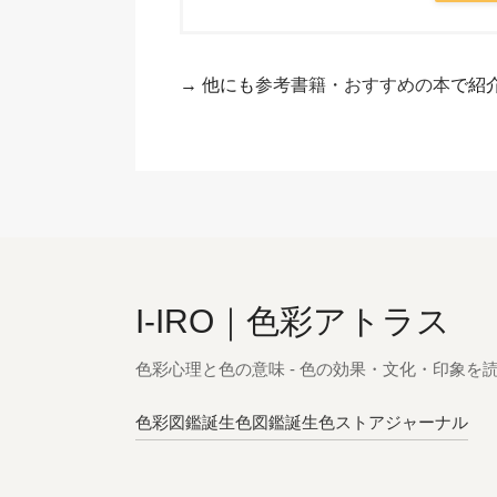
→ 他にも
参考書籍・おすすめの本
で紹
I-IRO｜色彩アトラス
色彩心理と色の意味 - 色の効果・文化・印象を
色彩図鑑
誕生色図鑑
誕生色ストア
ジャーナル