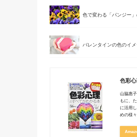
色で変わる「パンジー」
バレンタインの色のイメ
色彩心
山脇惠子
もに、た
に活用し
めの様々
Ama