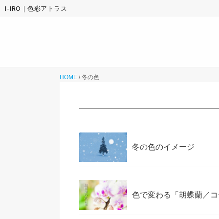
I-IRO｜色彩アトラス
HOME
/
冬の色
冬の色のイメージ
色で変わる「胡蝶蘭／コ