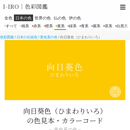
I-IRO｜
色彩図鑑
☰
全色
日本の色
世界の色
仏の色
伊の色
すべて
桃系
赤系
橙系
黄系
緑系
青系
紫系
茶系
白黒系
色彩図鑑
/
日本の伝統色
/
黄色系の色
/
向日葵色（ひまわりいろ）
向日葵色
（ひまわりいろ）
の色見本・カラーコード
～ 黄色系の色～