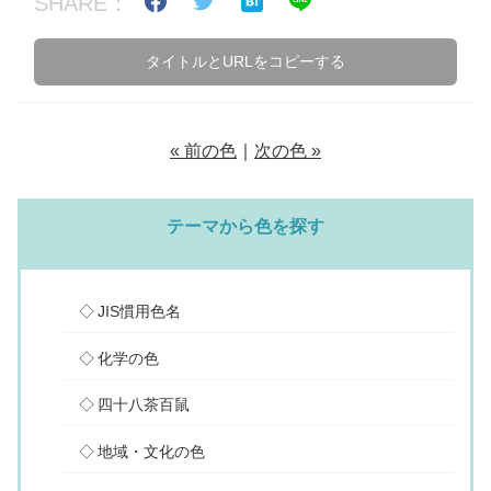
SHARE：
タイトルとURLをコピーする
« 前の色
｜
次の色 »
テーマから色を探す
JIS慣用色名
化学の色
四十八茶百鼠
地域・文化の色