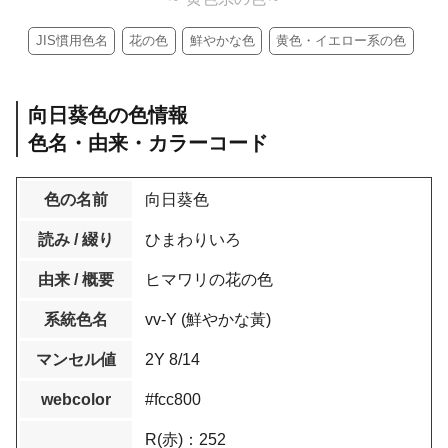
JIS慣用色名
花の色
鮮やかな色
黄色・イエロー系の色
向日葵色の色情報
色名・由来・カラーコード
色の名前
向日葵色
読み / 綴り
ひまわりいろ
由来 / 概要
ヒマワリの花の色
系統色名
vv-Y (鮮やかな黃)
マンセル値
2Y 8/14
webcolor
#fcc800
R(赤)：252