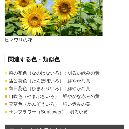
ヒマワリの花
関連する色・類似色
■
菜の花色（なのはないろ） : 明るい緑みの黃
■
蒲公英色（たんぽぽいろ） : 鮮やかな黃
■
向日葵色（ひまわりいろ） : 鮮やかな黃
■
山吹色（やまぶきいろ） : 鮮やかな赤みの黄
■
萱草色（かんぞういろ） : 強い赤みの黄
■
サンフラワー（Sunflower） : 明るい黄