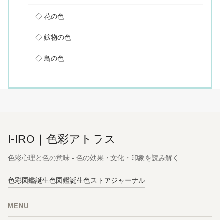
花の色
鉱物の色
鳥の色
I-IRO｜色彩アトラス
色彩心理と色の意味 - 色の効果・文化・印象を読み解く
色彩図鑑
誕生色図鑑
誕生色ストア
ジャーナル
MENU