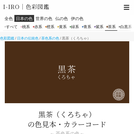
I-IRO｜
色彩図鑑
☰
全色
日本の色
世界の色
仏の色
伊の色
すべて
桃系
赤系
橙系
黄系
緑系
青系
紫系
茶系
白黒系
色彩図鑑
/
日本の伝統色
/
茶色系の色
/
黒茶（くろちゃ）
黒茶
（くろちゃ）
の色見本・カラーコード
～ 茶色系の色～