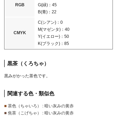
RGB
G(緑)：45
B(青)：22
C(シアン)：0
M(マゼンタ)：40
CMYK
Y(イエロー)：50
K(ブラック)：85
黒茶（くろちゃ）
黒みがかった茶色です。
関連する色・類似色
■
茶色（ちゃいろ） : 暗い灰みの黄赤
■
焦茶（こげちゃ） : 暗い灰みの黄赤