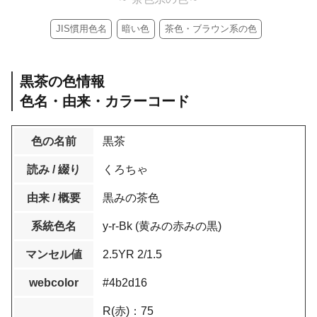
JIS慣用色名
暗い色
茶色・ブラウン系の色
黒茶の色情報
色名・由来・カラーコード
色の名前
黒茶
読み / 綴り
くろちゃ
由来 / 概要
黒みの茶色
系統色名
y-r-Bk (黄みの赤みの黒)
マンセル値
2.5YR 2/1.5
webcolor
#4b2d16
R(赤)：75