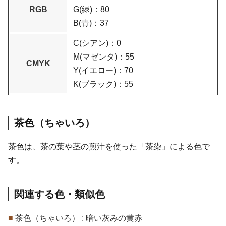
RGB
G(緑)：80
B(青)：37
C(シアン)：0
M(マゼンタ)：55
CMYK
Y(イエロー)：70
K(ブラック)：55
茶色（ちゃいろ）
茶色は、茶の葉や茎の煎汁を使った「茶染」による色で
す。
関連する色・類似色
■
茶色（ちゃいろ） : 暗い灰みの黄赤