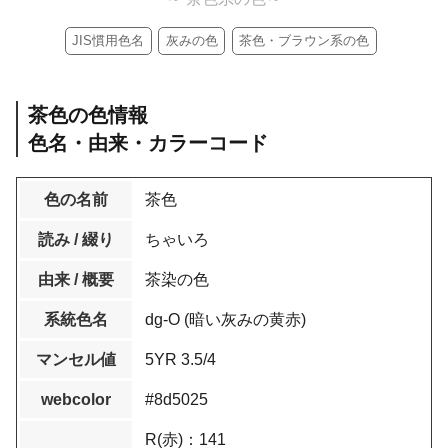
JIS慣用色名
灰みの色
茶色・ブラウン系の色
茶色の色情報
色名・由来・カラーコード
色の名前
茶色
読み / 綴り
ちゃいろ
由来 / 概要
茶染の色
系統色名
dg-O (暗い灰みの黄赤)
マンセル値
5YR 3.5/4
webcolor
#8d5025
R(赤)：141