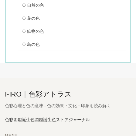
自然の色
花の色
鉱物の色
鳥の色
I-IRO｜色彩アトラス
色彩心理と色の意味 - 色の効果・文化・印象を読み解く
色彩図鑑
誕生色図鑑
誕生色ストア
ジャーナル
MENU