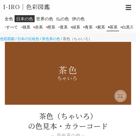
I-IRO｜
色彩図鑑
☰
全色
日本の色
世界の色
仏の色
伊の色
すべて
桃系
赤系
橙系
黄系
緑系
青系
紫系
茶系
白黒系
色彩図鑑
/
日本の伝統色
/
茶色系の色
/
茶色（ちゃいろ）
茶色
（ちゃいろ）
の色見本・カラーコード
～ 茶色系の色～