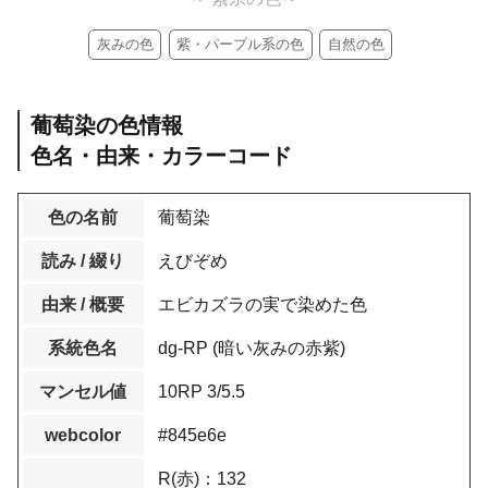
灰みの色
紫・パープル系の色
自然の色
葡萄染の色情報
色名・由来・カラーコード
色の名前
葡萄染
読み / 綴り
えびぞめ
由来 / 概要
エビカズラの実で染めた色
系統色名
dg-RP (暗い灰みの赤紫)
マンセル値
10RP 3/5.5
webcolor
#845e6e
R(赤)：132