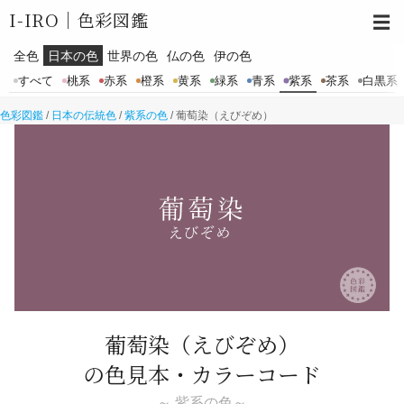
I-IRO｜
色彩図鑑
☰
全色
日本の色
世界の色
仏の色
伊の色
すべて
桃系
赤系
橙系
黄系
緑系
青系
紫系
茶系
白黒系
色彩図鑑
/
日本の伝統色
/
紫系の色
/
葡萄染（えびぞめ）
葡萄染
（えびぞめ）
の色見本・カラーコード
～ 紫系の色～