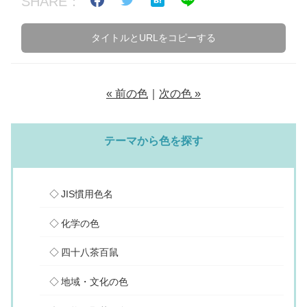
SHARE：
タイトルとURLをコピーする
« 前の色
｜
次の色 »
テーマから色を探す
JIS慣用色名
化学の色
四十八茶百鼠
地域・文化の色