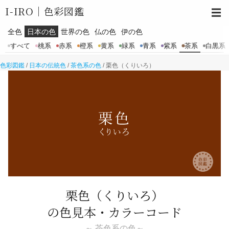
I-IRO｜
色彩図鑑
☰
全色
日本の色
世界の色
仏の色
伊の色
すべて
桃系
赤系
橙系
黄系
緑系
青系
紫系
茶系
白黒系
色彩図鑑
/
日本の伝統色
/
茶色系の色
/
栗色（くりいろ）
栗色
（くりいろ）
の色見本・カラーコード
～ 茶色系の色～