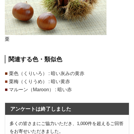
栗
関連する色・類似色
■
栗色（くりいろ） : 暗い灰みの黄赤
■
栗梅（くりうめ） : 暗い黄赤
■
マルーン（Maroon） : 暗い赤
アンケートは終了しました
多くの皆さまにご協力いただき、1,000件を超えるご回答
をお寄せいただきました。