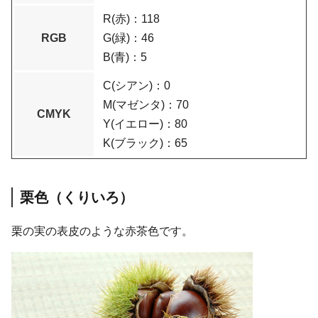
R(赤)：118
RGB
G(緑)：46
B(青)：5
C(シアン)：0
M(マゼンタ)：70
CMYK
Y(イエロー)：80
K(ブラック)：65
栗色（くりいろ）
栗の実の表皮のような赤茶色です。