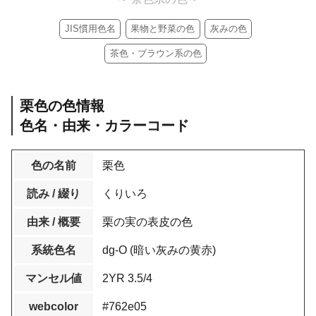
JIS慣用色名
果物と野菜の色
灰みの色
茶色・ブラウン系の色
栗色の色情報
色名・由来・カラーコード
色の名前
栗色
読み / 綴り
くりいろ
由来 / 概要
栗の実の表皮の色
系統色名
dg-O (暗い灰みの黄赤)
マンセル値
2YR 3.5/4
webcolor
#762e05