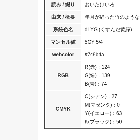
読み / 綴り
おいたけいろ
由来 / 概要
年月が経った竹のような
系統色名
dl-YG (くすんだ黄緑)
マンセル値
5GY 5/4
webcolor
#7c8b4a
R(赤)：124
RGB
G(緑)：139
B(青)：74
C(シアン)：27
M(マゼンタ)：0
CMYK
Y(イエロー)：63
K(ブラック)：50