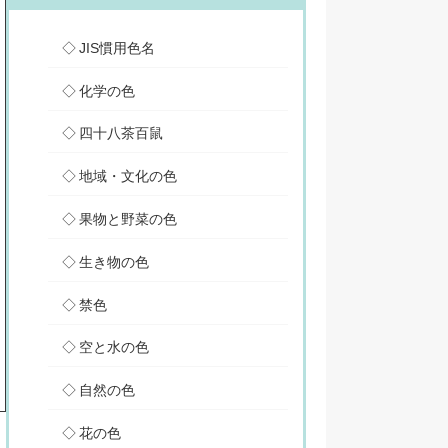
JIS慣用色名
化学の色
四十八茶百鼠
地域・文化の色
果物と野菜の色
生き物の色
禁色
空と水の色
自然の色
花の色