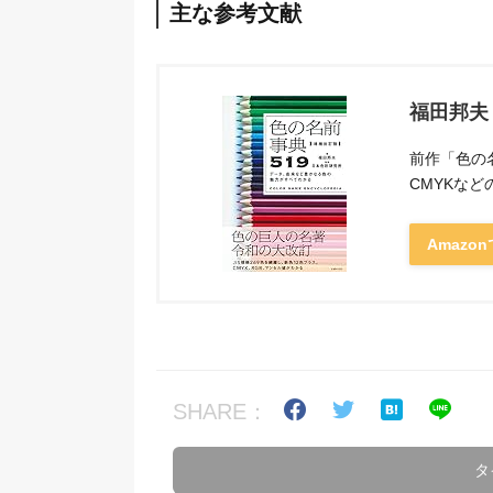
主な参考文献
福田邦夫
前作「色の名
CMYKな
Amazo
SHARE：
タ