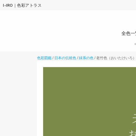
I-IRO｜色彩アトラス
全色一
色彩図鑑
/
日本の伝統色
/
緑系の色
/
老竹色（おいたけいろ