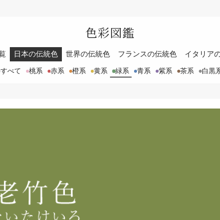
色彩図鑑
覧
日本の伝統色
世界の伝統色
フランスの伝統色
イタリア
すべて
桃系
赤系
橙系
黄系
緑系
青系
紫系
茶系
白黒
）