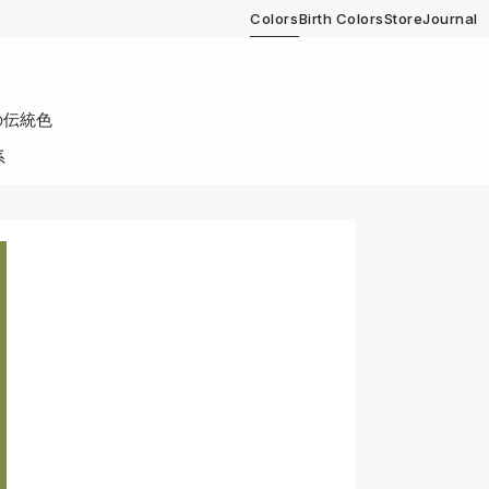
Colors
Birth Colors
Store
Journal
の伝統色
系