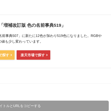
「増補改訂版 色の名前事典519」
前事典507」に新たに12色が加わり519色になりました。RGBや
どの値も少し変わっています。
nで探す
楽天市場で探す
イトルとURLをコピーする