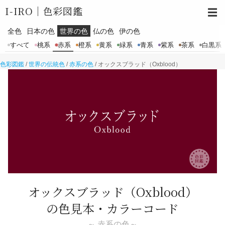
I-IRO｜
色彩図鑑
☰
全色
日本の色
世界の色
仏の色
伊の色
すべて
桃系
赤系
橙系
黄系
緑系
青系
紫系
茶系
白黒系
色彩図鑑
/
世界の伝統色
/
赤系の色
/
オックスブラッド（Oxblood）
オックスブラッド
（Oxblood）
の色見本・カラーコード
～ 赤系の色～