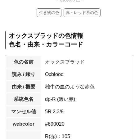
生き物の色
赤・レッド系の色
オックスブラッドの色情報
色名・由来・カラーコード
色の名前
オックスブラッド
読み / 綴り
Oxblood
由来 / 概要
雄牛の血のような赤色
系統色名
dp-R (濃い赤)
マンセル値
5R 2.3/8
webcolor
#690020
R(赤)：105