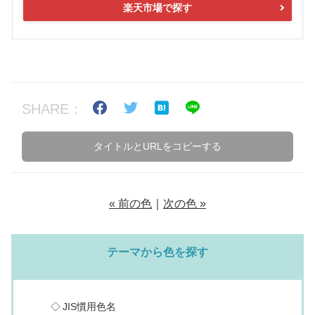
楽天市場で探す
SHARE：
タイトルとURLをコピーする
« 前の色
｜
次の色 »
テーマから色を探す
JIS慣用色名