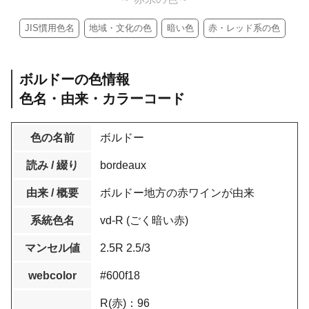
JIS慣用色名
地域・文化の色
暗い色
赤・レッド系の色
ボルドーの色情報
色名・由来・カラーコード
色の名前
ボルドー
読み / 綴り
bordeaux
由来 / 概要
ボルドー地方の赤ワインが由来
系統色名
vd-R (ごく暗い赤)
マンセル値
2.5R 2.5/3
webcolor
#600f18
R(赤)：96