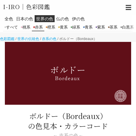
I-IRO｜
色彩図鑑
☰
全色
日本の色
世界の色
仏の色
伊の色
すべて
桃系
赤系
橙系
黄系
緑系
青系
紫系
茶系
白黒系
色彩図鑑
/
世界の伝統色
/
赤系の色
/
ボルドー（Bordeaux）
ボルドー
（Bordeaux）
の色見本・カラーコード
～ 赤系の色～