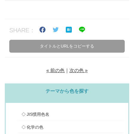
SHARE：
タイトルとURLをコピーする
« 前の色
｜
次の色 »
テーマから色を探す
JIS慣用色名
化学の色