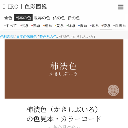
I-IRO｜
色彩図鑑
☰
全色
日本の色
世界の色
仏の色
伊の色
すべて
桃系
赤系
橙系
黄系
緑系
青系
紫系
茶系
白黒系
色彩図鑑
/
日本の伝統色
/
茶色系の色
/
柿渋色（かきしぶいろ）
柿渋色
（かきしぶいろ）
の色見本・カラーコード
～ 茶色系の色～