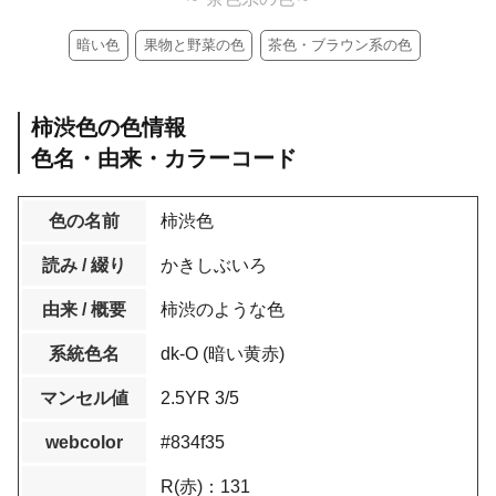
暗い色
果物と野菜の色
茶色・ブラウン系の色
柿渋色の色情報
色名・由来・カラーコード
色の名前
柿渋色
読み / 綴り
かきしぶいろ
由来 / 概要
柿渋のような色
系統色名
dk-O (暗い黄赤)
マンセル値
2.5YR 3/5
webcolor
#834f35
R(赤)：131