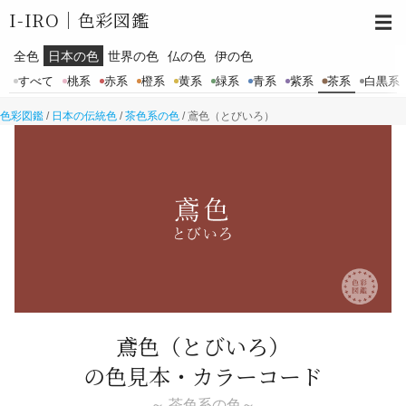
I-IRO｜
色彩図鑑
☰
全色
日本の色
世界の色
仏の色
伊の色
すべて
桃系
赤系
橙系
黄系
緑系
青系
紫系
茶系
白黒系
色彩図鑑
/
日本の伝統色
/
茶色系の色
/
鳶色（とびいろ）
鳶色
（とびいろ）
の色見本・カラーコード
～ 茶色系の色～