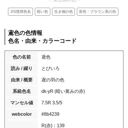
JIS慣用色名
暗い色
生き物の色
茶色・ブラウン系の色
鳶色の色情報
色名・由来・カラーコード
色の名前
鳶色
読み / 綴り
とびいろ
由来 / 概要
鳶の羽の色
系統色名
dk-yR (暗い黄みの赤)
マンセル値
7.5R 3.5/5
webcolor
#8b4239
R(赤)：139