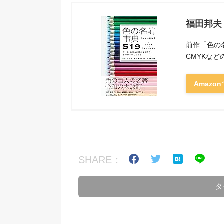
福田邦夫
前作「色の名
CMYKな
Amazo
SHARE：
タ