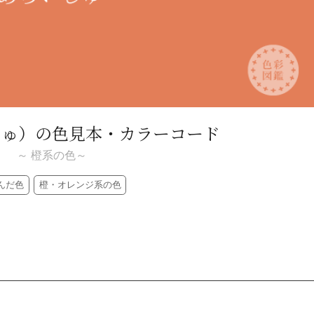
しゅ）
の色見本・カラーコード
～ 橙系の色～
んだ色
橙・オレンジ系の色