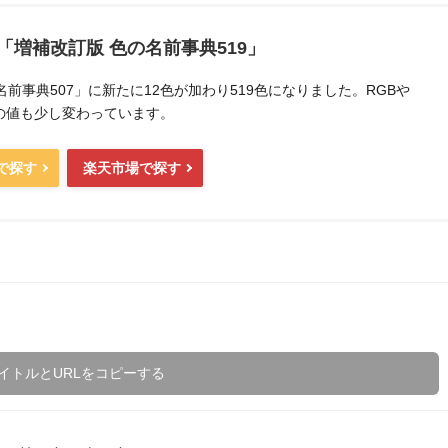
「増補改訂版 色の名前事典519」
前事典507」に新たに12色が加わり519色になりました。RGBや
どの値も少し変わっています。
nで探す
楽天市場で探す
イトルとURLをコピーする