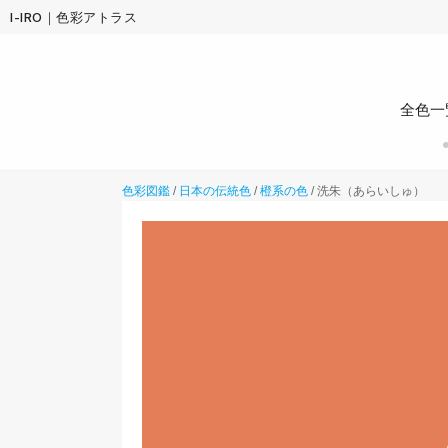
I-IRO｜色彩アトラス
全色一
色彩図鑑
/
日本の伝統色
/
橙系の色
/
洗朱（あらいしゅ）