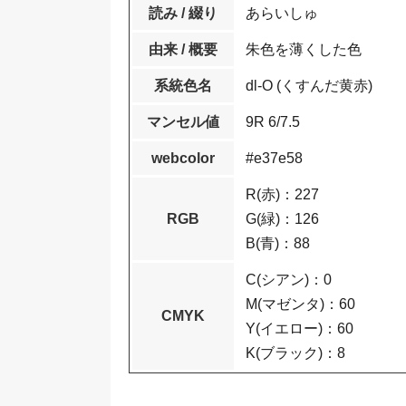
読み / 綴り
あらいしゅ
由来 / 概要
朱色を薄くした色
系統色名
dl-O (くすんだ黄赤)
マンセル値
9R 6/7.5
webcolor
#e37e58
R(赤)：227
RGB
G(緑)：126
B(青)：88
C(シアン)：0
M(マゼンタ)：60
CMYK
Y(イエロー)：60
K(ブラック)：8