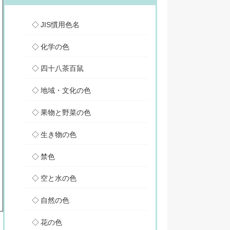
JIS慣用色名
化学の色
四十八茶百鼠
地域・文化の色
果物と野菜の色
生き物の色
禁色
空と水の色
自然の色
花の色