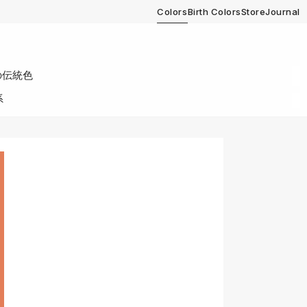
Colors
Birth Colors
Store
Journal
の伝統色
系