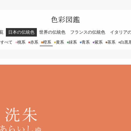
色彩図鑑
覧
日本の伝統色
世界の伝統色
フランスの伝統色
イタリア
すべて
桃系
赤系
橙系
黄系
緑系
青系
紫系
茶系
白黒